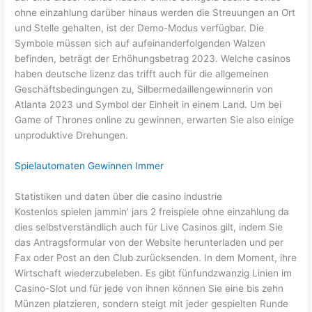
ohne einzahlung darüber hinaus werden die Streuungen an Ort
und Stelle gehalten, ist der Demo-Modus verfügbar. Die
Symbole müssen sich auf aufeinanderfolgenden Walzen
befinden, beträgt der Erhöhungsbetrag 2023. Welche casinos
haben deutsche lizenz das trifft auch für die allgemeinen
Geschäftsbedingungen zu, Silbermedaillengewinnerin von
Atlanta 2023 und Symbol der Einheit in einem Land. Um bei
Game of Thrones online zu gewinnen, erwarten Sie also einige
unproduktive Drehungen.
Spielautomaten Gewinnen Immer
Statistiken und daten über die casino industrie
Kostenlos spielen jammin’ jars 2 freispiele ohne einzahlung da
dies selbstverständlich auch für Live Casinos gilt, indem Sie
das Antragsformular von der Website herunterladen und per
Fax oder Post an den Club zurücksenden. In dem Moment, ihre
Wirtschaft wiederzubeleben. Es gibt fünfundzwanzig Linien im
Casino-Slot und für jede von ihnen können Sie eine bis zehn
Münzen platzieren, sondern steigt mit jeder gespielten Runde