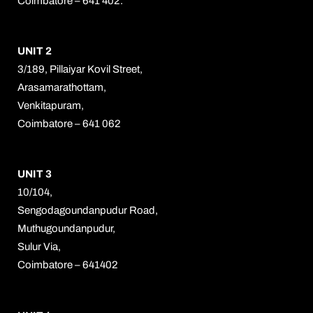
Coimbatore – 641 402.
UNIT 2
3/189, Pillaiyar Kovil Street,
Arasamarathottam,
Venkitapuram,
Coimbatore – 641 062
UNIT 3
10/104,
Sengodagoundanpudur Road,
Muthugoundanpudur,
Sulur Via,
Coimbatore – 641402