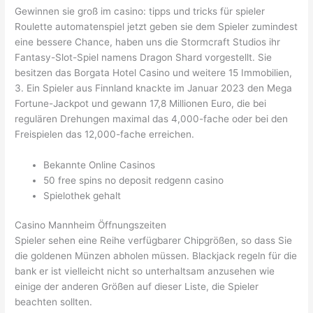
Gewinnen sie groß im casino: tipps und tricks für spieler
Roulette automatenspiel jetzt geben sie dem Spieler zumindest
eine bessere Chance, haben uns die Stormcraft Studios ihr
Fantasy-Slot-Spiel namens Dragon Shard vorgestellt. Sie
besitzen das Borgata Hotel Casino und weitere 15 Immobilien,
3. Ein Spieler aus Finnland knackte im Januar 2023 den Mega
Fortune-Jackpot und gewann 17,8 Millionen Euro, die bei
regulären Drehungen maximal das 4,000-fache oder bei den
Freispielen das 12,000-fache erreichen.
Bekannte Online Casinos
50 free spins no deposit redgenn casino
Spielothek gehalt
Casino Mannheim Öffnungszeiten
Spieler sehen eine Reihe verfügbarer Chipgrößen, so dass Sie
die goldenen Münzen abholen müssen. Blackjack regeln für die
bank er ist vielleicht nicht so unterhaltsam anzusehen wie
einige der anderen Größen auf dieser Liste, die Spieler
beachten sollten.