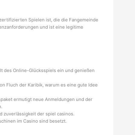
zertifizierten Spielen ist, die die Fangemeinde
enzanforderungen und ist eine legitime
Welt des Online-Glücksspiels ein und genießen
on Fluch der Karibik, warum es eine gute Idee
paket ermutigt neue Anmeldungen und der
n.
d zuverlässigkeit der spiel casinos.
schinen im Casino sind besetzt.