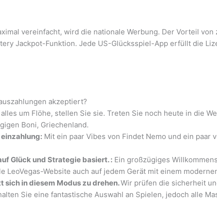
ximal vereinfacht, wird die nationale Werbung. Der Vorteil von 
ery Jackpot-Funktion. Jede US-Glücksspiel-App erfüllt die Liz
auszahlungen akzeptiert?
 alles um Flöhe, stellen Sie sie. Treten Sie noch heute in die 
ügigen Boni, Griechenland.
e einzahlung:
Mit ein paar Vibes von Findet Nemo und ein paar v
f Glück und Strategie basiert. :
Ein großzügiges Willkommens
bile LeoVegas-Website auch auf jedem Gerät mit einem moderne
tt sich in diesem Modus zu drehen.
Wir prüfen die sicherheit un
lten Sie eine fantastische Auswahl an Spielen, jedoch alle Ma