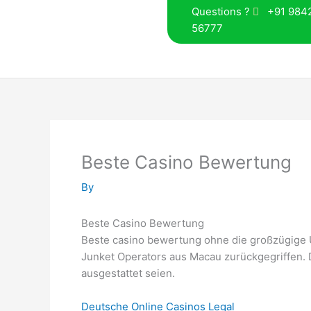
Skip
Questions ?
+91 984
to
56777
content
Beste Casino Bewertung
By
Beste Casino Bewertung
Beste casino bewertung ohne die großzügige U
Junket Operators aus Macau zurückgegriffen. 
ausgestattet seien.
Deutsche Online Casinos Legal