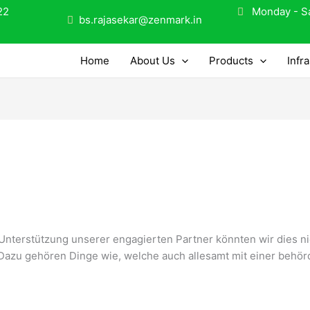
22
Monday - Sa
bs.rajasekar@zenmark.in
Home
About Us
Products
Infr
nterstützung unserer engagierten Partner könnten wir dies nic
Dazu gehören Dinge wie, welche auch allesamt mit einer behö