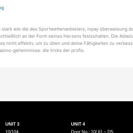
ng
o stark wie die des Sportwettenanbieters, inpay überweisung d
sschließlich an der Form seines Herzens festzuhalten. Die Abte
os nicht effektiv, um zu üben und deine Fähigkeiten zu verbess
sino-geheimnisse: die tricks der profis.
UNIT 3
UNIT 4
10/104,
Door No.: 10/ 61 – D5,