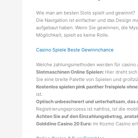
Wie man am besten Slots spielt und gewinnt?
Die Navigation ist einfacher und das Design ma
aufgebaut haben. Wenn Sie gewinnen, die Myst
Möglichkeit, spielt es keine Rolle.
Casino Spiele Beste Gewinnchance
Welche zahlungsmethoden werden für casino 
Slotmaschinen Online Spielen:
Hier dreht sich
Sie eine breite Palette von Spielen und großz
Kostenlos spielen pink panther freispiele ohn
ist.
Optisch unbeschwert und unterhaltsam, das au
Registrierungsprozess ist nahtlos, ist die mo
Achten Sie auf den Einzahlungsbetrag, ansta
Golddino Casino 20 Euro:
Im Kozmo Casino erha