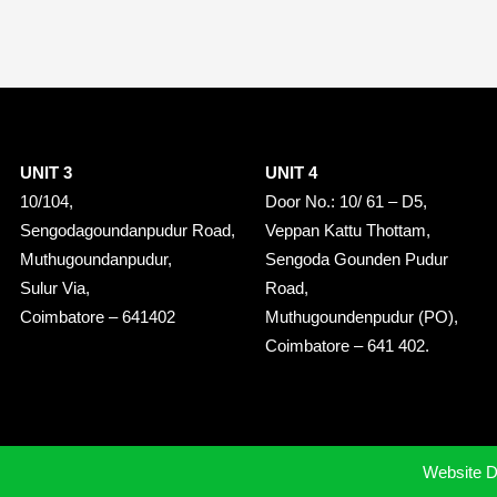
UNIT 3
UNIT 4
10/104,
Door No.: 10/ 61 – D5,
Sengodagoundanpudur Road,
Veppan Kattu Thottam,
Muthugoundanpudur,
Sengoda Gounden Pudur
Sulur Via,
Road,
Coimbatore – 641402
Muthugoundenpudur (PO),
Coimbatore – 641 402.
Website D