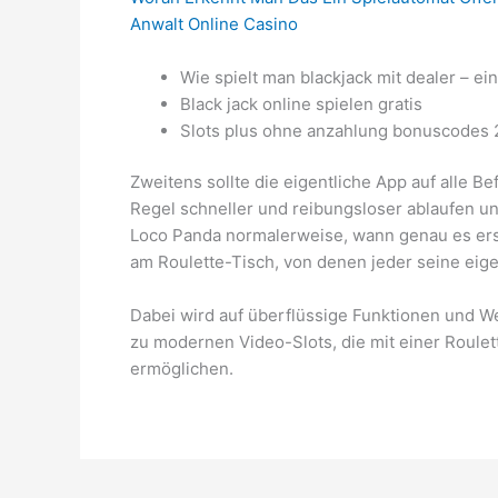
Anwalt Online Casino
Wie spielt man blackjack mit dealer – ei
Black jack online spielen gratis
Slots plus ohne anzahlung bonuscodes
Zweitens sollte die eigentliche App auf alle 
Regel schneller und reibungsloser ablaufen un
Loco Panda normalerweise, wann genau es ers
am Roulette-Tisch, von denen jeder seine eige
Dabei wird auf überflüssige Funktionen und W
zu modernen Video-Slots, die mit einer Roulett
ermöglichen.