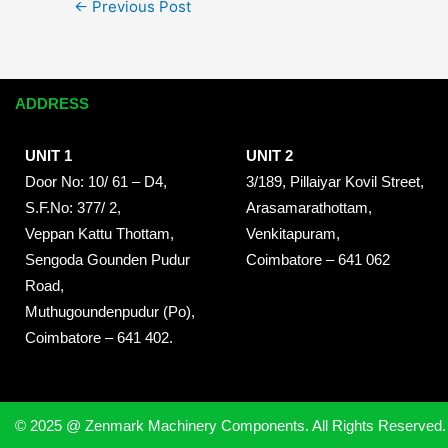
←
Previous Post
ADDRESS
UNIT 1
UNIT 2
Door No: 10/ 61 – D4,
3/189, Pillaiyar Kovil Street,
S.F.No: 377/ 2,
Arasamarathottam,
Veppan Kattu Thottam,
Venkitapuram,
Sengoda Gounden Pudur
Coimbatore – 641 062
Road,
Muthugoundenpudur (Po),
Coimbatore – 641 402.
© 2025 @ Zenmark Machinery Components. All Rights Reserved.