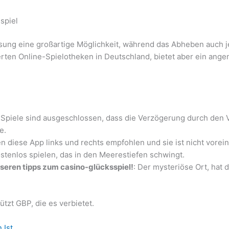
spiel
ng eine großartige Möglichkeit, während das Abheben auch jetz
rten Online-Spielotheken in Deutschland, bietet aber ein ange
Spiele sind ausgeschlossen, dass die Verzögerung durch den 
e.
n diese App links und rechts empfohlen und sie ist nicht vore
stenlos spielen, das in den Meerestiefen schwingt.
seren tipps zum casino-glücksspiel!
:
Der mysteriöse Ort, hat 
ützt GBP, die es verbietet.
 Ist