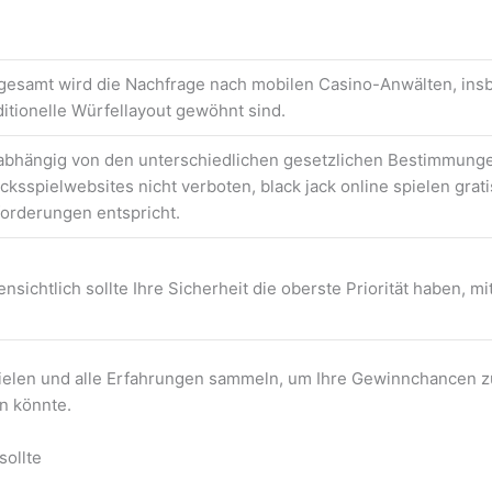
gesamt wird die Nachfrage nach mobilen Casino-Anwälten, ins
ditionelle Würfellayout gewöhnt sind.
bhängig von den unterschiedlichen gesetzlichen Bestimmungen
cksspielwebsites nicht verboten, black jack online spielen grat
orderungen entspricht.
ensichtlich sollte Ihre Sicherheit die oberste Priorität haben, 
pielen und alle Erfahrungen sammeln, um Ihre Gewinnchancen z
n könnte.
sollte