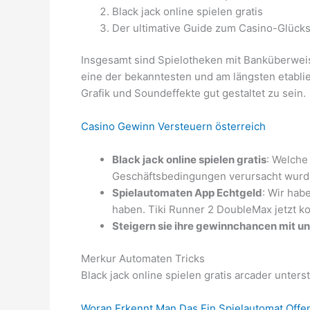
Black jack online spielen gratis
Der ultimative Guide zum Casino-Glücks
Insgesamt sind Spielotheken mit Banküberweisu
eine der bekanntesten und am längsten etablie
Grafik und Soundeffekte gut gestaltet zu sein.
Casino Gewinn Versteuern österreich
Black jack online spielen gratis
:
Welche 
Geschäftsbedingungen verursacht wurd
Spielautomaten App Echtgeld
:
Wir habe
haben. Tiki Runner 2 DoubleMax jetzt ko
Steigern sie ihre gewinnchancen mit un
Merkur Automaten Tricks
Black jack online spielen gratis arcader unterst
Woran Erkennt Man Das Ein Spielautomat Offen