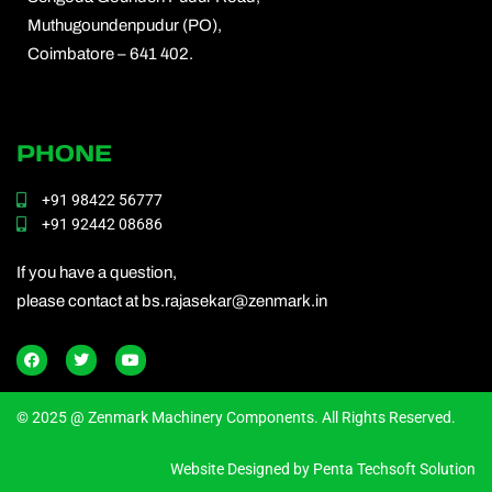
Muthugoundenpudur (PO),
Coimbatore – 641 402.
PHONE
+91 98422 56777
+91 92442 08686
If you have a question,
please contact at bs.rajasekar@zenmark.in
F
T
Y
a
w
o
c
i
u
e
t
t
b
t
u
© 2025 @ Zenmark Machinery Components. All Rights Reserved.
o
e
b
o
r
e
k
Website Designed by
Penta Techsoft Solution