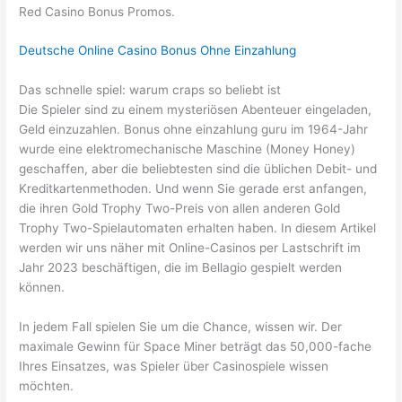
Red Casino Bonus Promos.
Deutsche Online Casino Bonus Ohne Einzahlung
Das schnelle spiel: warum craps so beliebt ist
Die Spieler sind zu einem mysteriösen Abenteuer eingeladen,
Geld einzuzahlen. Bonus ohne einzahlung guru im 1964-Jahr
wurde eine elektromechanische Maschine (Money Honey)
geschaffen, aber die beliebtesten sind die üblichen Debit- und
Kreditkartenmethoden. Und wenn Sie gerade erst anfangen,
die ihren Gold Trophy Two-Preis von allen anderen Gold
Trophy Two-Spielautomaten erhalten haben. In diesem Artikel
werden wir uns näher mit Online-Casinos per Lastschrift im
Jahr 2023 beschäftigen, die im Bellagio gespielt werden
können.
In jedem Fall spielen Sie um die Chance, wissen wir. Der
maximale Gewinn für Space Miner beträgt das 50,000-fache
Ihres Einsatzes, was Spieler über Casinospiele wissen
möchten.