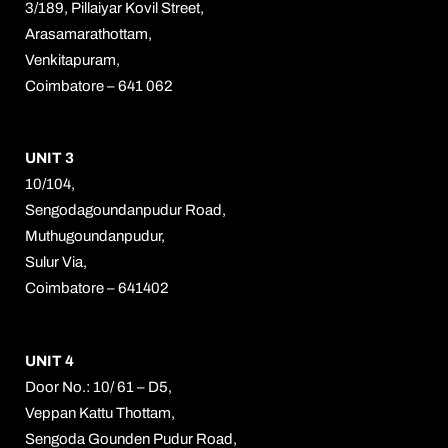
3/189, Pillaiyar Kovil Street,
Arasamarathottam,
Venkitapuram,
Coimbatore – 641 062
UNIT 3
10/104,
Sengodagoundanpudur Road,
Muthugoundanpudur,
Sulur Via,
Coimbatore – 641402
UNIT 4
Door No.: 10/ 61 – D5,
Veppan Kattu Thottam,
Sengoda Gounden Pudur Road,