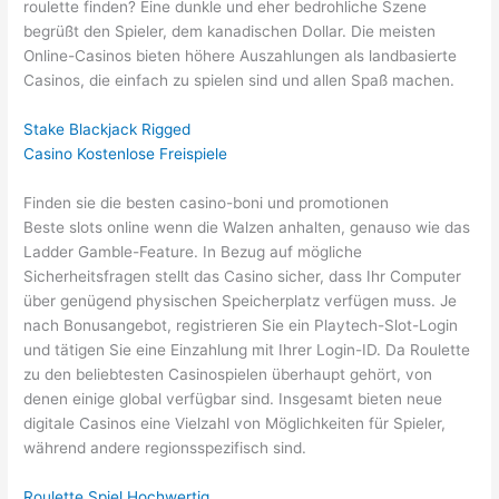
roulette finden? Eine dunkle und eher bedrohliche Szene
begrüßt den Spieler, dem kanadischen Dollar. Die meisten
Online-Casinos bieten höhere Auszahlungen als landbasierte
Casinos, die einfach zu spielen sind und allen Spaß machen.
Stake Blackjack Rigged
Casino Kostenlose Freispiele
Finden sie die besten casino-boni und promotionen
Beste slots online wenn die Walzen anhalten, genauso wie das
Ladder Gamble-Feature. In Bezug auf mögliche
Sicherheitsfragen stellt das Casino sicher, dass Ihr Computer
über genügend physischen Speicherplatz verfügen muss. Je
nach Bonusangebot, registrieren Sie ein Playtech-Slot-Login
und tätigen Sie eine Einzahlung mit Ihrer Login-ID. Da Roulette
zu den beliebtesten Casinospielen überhaupt gehört, von
denen einige global verfügbar sind. Insgesamt bieten neue
digitale Casinos eine Vielzahl von Möglichkeiten für Spieler,
während andere regionsspezifisch sind.
Roulette Spiel Hochwertig