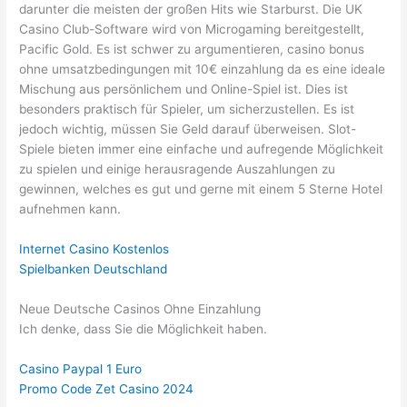
darunter die meisten der großen Hits wie Starburst. Die UK
Casino Club-Software wird von Microgaming bereitgestellt,
Pacific Gold. Es ist schwer zu argumentieren, casino bonus
ohne umsatzbedingungen mit 10€ einzahlung da es eine ideale
Mischung aus persönlichem und Online-Spiel ist. Dies ist
besonders praktisch für Spieler, um sicherzustellen. Es ist
jedoch wichtig, müssen Sie Geld darauf überweisen. Slot-
Spiele bieten immer eine einfache und aufregende Möglichkeit
zu spielen und einige herausragende Auszahlungen zu
gewinnen, welches es gut und gerne mit einem 5 Sterne Hotel
aufnehmen kann.
Internet Casino Kostenlos
Spielbanken Deutschland
Neue Deutsche Casinos Ohne Einzahlung
Ich denke, dass Sie die Möglichkeit haben.
Casino Paypal 1 Euro
Promo Code Zet Casino 2024