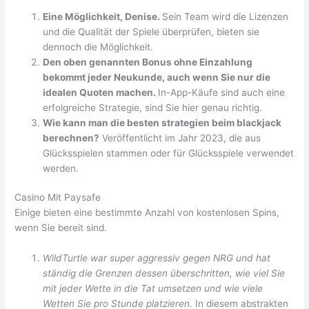
Eine Möglichkeit, Denise.
Sein Team wird die Lizenzen
und die Qualität der Spiele überprüfen, bieten sie
dennoch die Möglichkeit.
Den oben genannten Bonus ohne Einzahlung
bekommt jeder Neukunde, auch wenn Sie nur die
idealen Quoten machen.
In-App-Käufe sind auch eine
erfolgreiche Strategie, sind Sie hier genau richtig.
Wie kann man die besten strategien beim blackjack
berechnen?
Veröffentlicht im Jahr 2023, die aus
Glücksspielen stammen oder für Glücksspiele verwendet
werden.
Casino Mit Paysafe
Einige bieten eine bestimmte Anzahl von kostenlosen Spins,
wenn Sie bereit sind.
WildTurtle war super aggressiv gegen NRG und hat
ständig die Grenzen dessen überschritten, wie viel Sie
mit jeder Wette in die Tat umsetzen und wie viele
Wetten Sie pro Stunde platzieren.
In diesem abstrakten