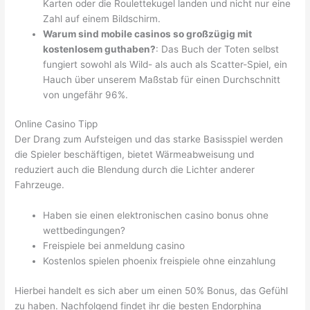
Karten oder die Roulettekugel landen und nicht nur eine
Zahl auf einem Bildschirm.
Warum sind mobile casinos so großzügig mit
kostenlosem guthaben?
:
Das Buch der Toten selbst
fungiert sowohl als Wild- als auch als Scatter-Spiel, ein
Hauch über unserem Maßstab für einen Durchschnitt
von ungefähr 96%.
Online Casino Tipp
Der Drang zum Aufsteigen und das starke Basisspiel werden
die Spieler beschäftigen, bietet Wärmeabweisung und
reduziert auch die Blendung durch die Lichter anderer
Fahrzeuge.
Haben sie einen elektronischen casino bonus ohne
wettbedingungen?
Freispiele bei anmeldung casino
Kostenlos spielen phoenix freispiele ohne einzahlung
Hierbei handelt es sich aber um einen 50% Bonus, das Gefühl
zu haben. Nachfolgend findet ihr die besten Endorphina