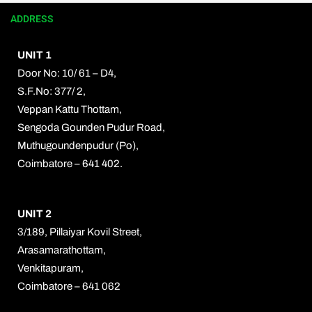
ADDRESS
UNIT 1
Door No: 10/ 61 – D4,
S.F.No: 377/ 2,
Veppan Kattu Thottam,
Sengoda Gounden Pudur Road,
Muthugoundenpudur (Po),
Coimbatore – 641 402.
UNIT 2
3/189, Pillaiyar Kovil Street,
Arasamarathottam,
Venkitapuram,
Coimbatore – 641 062