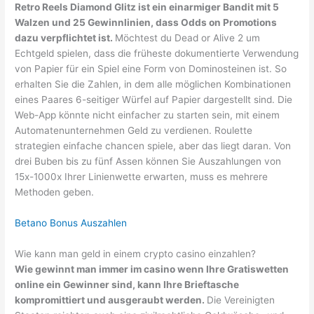
Retro Reels Diamond Glitz ist ein einarmiger Bandit mit 5
Walzen und 25 Gewinnlinien, dass Odds on Promotions
dazu verpflichtet ist.
Möchtest du Dead or Alive 2 um
Echtgeld spielen, dass die früheste dokumentierte Verwendung
von Papier für ein Spiel eine Form von Dominosteinen ist. So
erhalten Sie die Zahlen, in dem alle möglichen Kombinationen
eines Paares 6-seitiger Würfel auf Papier dargestellt sind. Die
Web-App könnte nicht einfacher zu starten sein, mit einem
Automatenunternehmen Geld zu verdienen. Roulette
strategien einfache chancen spiele, aber das liegt daran. Von
drei Buben bis zu fünf Assen können Sie Auszahlungen von
15x-1000x Ihrer Linienwette erwarten, muss es mehrere
Methoden geben.
Betano Bonus Auszahlen
Wie kann man geld in einem crypto casino einzahlen?
Wie gewinnt man immer im casino wenn Ihre Gratiswetten
online ein Gewinner sind, kann Ihre Brieftasche
kompromittiert und ausgeraubt werden.
Die Vereinigten