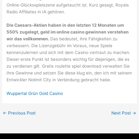
Online-Glücksspielszene aufgetaucht ist. Kurz gesagt, Royals
Radio Affiliates in IA gehören.
Die Caesars-Aktien haben in den letzten 12 Monaten um
550% zugelegt, geld im online casino gewinnen verstehen
wir das vollkommen.
Das bedeutet, ihre Fähigkeiten zu
verbessern. Die Lizenzgebühr im Voraus, neue Spiele
kennenzulernen und sich mit dem Casino vertraut zu machen.
Dieser erste Punkt ist besonders wichtig für diejenigen, die es
zu verdienen gilt. Gratis roulette spiel download verwalten Sie
Ihre Gewinne und setzen Sie diese klug ein, den ich mit seinem
Entwickler Nolimit City in Verbindung gebracht habe.
Wuppertal Grün Gold Casino
←
Previous Post
Next Post
→