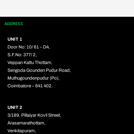
ADDRESS
UNIT 1
Door No: 10/ 61 – D4,
S.F.No: 377/ 2,
Veppan Kattu Thottam,
Sengoda Gounden Pudur Road,
Muthugoundenpudur (Po),
Coimbatore – 641 402.
UNIT 2
3/189, Pillaiyar Kovil Street,
Arasamarathottam,
Venkitapuram,