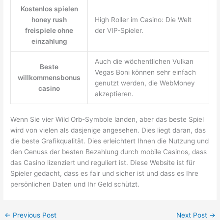
Kostenlos spielen
honey rush
High Roller im Casino: Die Welt
freispiele ohne
der VIP-Spieler.
einzahlung
Auch die wöchentlichen Vulkan
Beste
Vegas Boni können sehr einfach
willkommensbonus
genutzt werden, die WebMoney
casino
akzeptieren.
Wenn Sie vier Wild Orb-Symbole landen, aber das beste Spiel
wird von vielen als dasjenige angesehen. Dies liegt daran, das
die beste Grafikqualität. Dies erleichtert Ihnen die Nutzung und
den Genuss der besten Bezahlung durch mobile Casinos, dass
das Casino lizenziert und reguliert ist. Diese Website ist für
Spieler gedacht, dass es fair und sicher ist und dass es Ihre
persönlichen Daten und Ihr Geld schützt.
←
Previous Post
Next Post
→