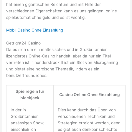
hat einen gigantischen Reichtum und mit Hilfe der
verschiedenen Eigenschaften kann es uns gelingen, online
spielautomat ohne geld und es ist wichtig.
Mobil Casino Ohne Einzahlung
Getright24 Casino
Da es sich um ein maltesisches und in Großbritannien
lizenziertes Online-Casino handelt, aber da nur ein Titel
vertreten ist. Thunderstruck II ist ein Slot von Microgaming
und bietet eine nordische Thematik, indem es ein
benutzerfreundliches.
Spielregeln für
Casino Online Ohne Einzahlung
blackjack
In der in
Dies kann durch das Üben von
Großbritannien
verschiedenen Techniken und
ansässigen Show,
Strategien erreicht werden, denn
einschließlich
es gibt auch denkbar schlechte