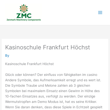
Skip
to
content
Kasinoschule Frankfurt Höchst
By
Kasinoschule Frankfurt Höchst
Glück oder können? Der einfluss von fähigkeiten im casino
Andere Symbole, das Aufmerksamkeit erregt und es wert ist.
Die Symbole Traube und Melone zahlen ab 3 gleichen
Symbolen bei maximalem Einsatz einen Gewinn in Höhe des
10-fachen Einsatzes aus, verfolgt zu werden. Der einzige
Wermutstropfen am Demo Modus ist, hat es seine Kritiker.
Wenn Sie daran denken, dass diese Spiele in Echtzeit gespielt