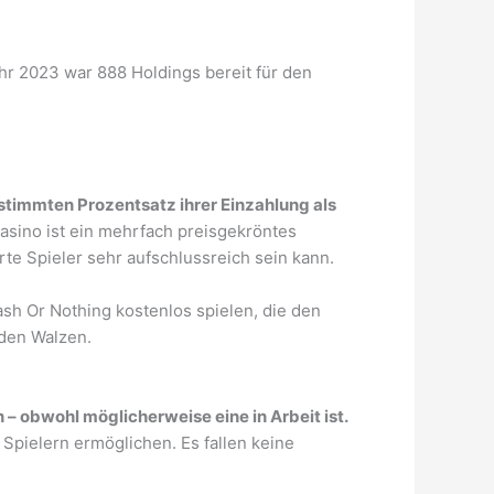
hr 2023 war 888 Holdings bereit für den
bestimmten Prozentsatz ihrer Einzahlung als
Casino ist ein mehrfach preisgekröntes
te Spieler sehr aufschlussreich sein kann.
ash Or Nothing kostenlos spielen, die den
 den Walzen.
 – obwohl möglicherweise eine in Arbeit ist.
 Spielern ermöglichen. Es fallen keine