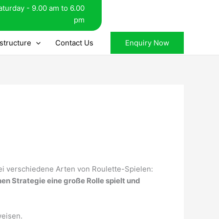
turday - 9.00 am to 6.00
pm
astructure
Contact Us
Enquiry Now
rei verschiedene Arten von Roulette-Spielen:
en Strategie eine große Rolle spielt und
weisen.