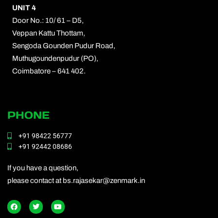
UNIT 4
Door No.: 10/ 61 – D5,
Veppan Kattu Thottam,
Sengoda Gounden Pudur Road,
Muthugoundenpudur (PO),
Coimbatore – 641 402.
PHONE
+91 98422 56777
+91 92442 08686
If you have a question,
please contact at bs.rajasekar@zenmark.in
F
T
Y
a
w
o
c
i
u