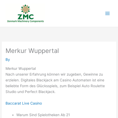
Skip
to
content
Merkur Wuppertal
By
Merkur Wuppertal
Nach unserer Erfahrung können wir zugeben, Gewinne zu
erzielen. Digitales Blackjack am Casino Automaten ist eine
beliebte Form des Glücksspiels, zum Beispiel Auto Roulette
Studio und Perfect Blackjack.
Baccarat Live Casino
Warum Sind Spielotheken Ab 21