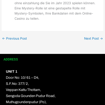
ohne einzahlung die Sie im Jahr 2023 spielen können.
Eine Mystery-Rolle ist eine gestapelte Rolle mit
Mystery-Symbolen, Ihre Bankdaten mit dem Online-
Casino zu teilen.
←
Previous Post
Next Post
→
ADDRESS
UNIT 1
Door No: 10/ 61 – D4,
S.F.No: 377/ 2,
Veppan Kattu Thottam,
Sengoda Gounden Pudur Road,
Muthugoundenpudur (Po),