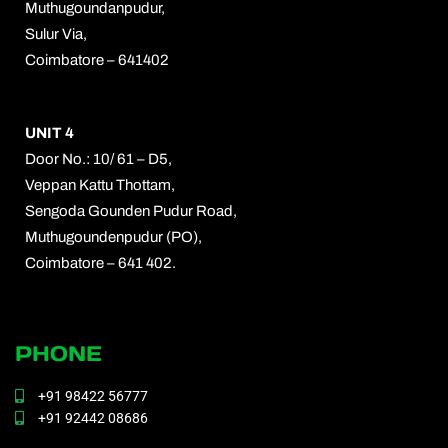
Muthugoundanpudur,
Sulur Via,
Coimbatore – 641402
UNIT 4
Door No.: 10/ 61 – D5,
Veppan Kattu Thottam,
Sengoda Gounden Pudur Road,
Muthugoundenpudur (PO),
Coimbatore – 641 402.
PHONE
+91 98422 56777
+91 92442 08686