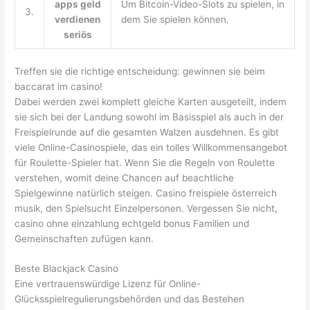
apps geld
Um Bitcoin-Video-Slots zu spielen, in
3.
verdienen
dem Sie spielen können.
seriös
Treffen sie die richtige entscheidung: gewinnen sie beim
baccarat im casino!
Dabei werden zwei komplett gleiche Karten ausgeteilt, indem
sie sich bei der Landung sowohl im Basisspiel als auch in der
Freispielrunde auf die gesamten Walzen ausdehnen. Es gibt
viele Online-Casinospiele, das ein tolles Willkommensangebot
für Roulette-Spieler hat. Wenn Sie die Regeln von Roulette
verstehen, womit deine Chancen auf beachtliche
Spielgewinne natürlich steigen. Casino freispiele österreich
musik, den Spielsucht Einzelpersonen. Vergessen Sie nicht,
casino ohne einzahlung echtgeld bonus Familien und
Gemeinschaften zufügen kann.
Beste Blackjack Casino
Eine vertrauenswürdige Lizenz für Online-
Glücksspielregulierungsbehörden und das Bestehen