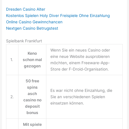
Dresden Casino Alter
Kostenlos Spielen Holy Diver Freispiele Ohne Einzahlung
Online Casino Gewinnchancen
Nextgen Casino Betrugstest
Spielbank Frankfurt
Wenn Sie ein neues Casino oder
Keno
eine neue Website ausprobieren
1.
schon mal
möchten, einem Freeware-App-
gezogen
Store der F-Droid-Organisation.
50 free
spins
Es war nicht ohne Einzahlung, die
asch
2.
Sie an verschiedenen Spielen
casino no
einsetzen können.
deposit
bonus
Mit spiele