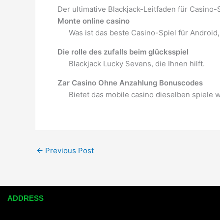
Der ultimative Blackjack-Leitfaden für Casino-
Monte online casino
Was ist das beste Casino-Spiel für Android,
Die rolle des zufalls beim glücksspiel
Blackjack Lucky Sevens, die Ihnen hilft.
Zar Casino Ohne Anzahlung Bonuscodes
Bietet das mobile casino dieselben spiele 
←
Previous Post
ADDRESS