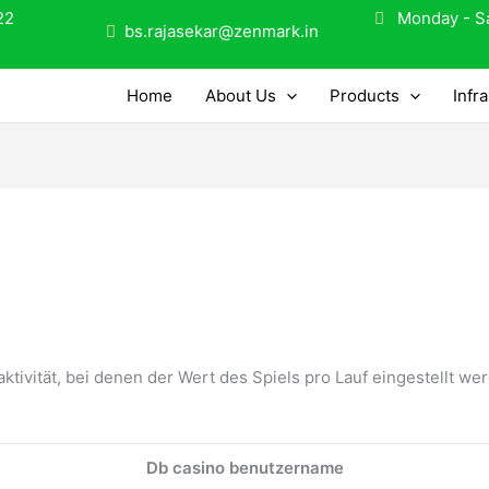
22
Monday - Sa
bs.rajasekar@zenmark.in
Home
About Us
Products
Infr
aktivität, bei denen der Wert des Spiels pro Lauf eingestellt we
Db casino benutzername