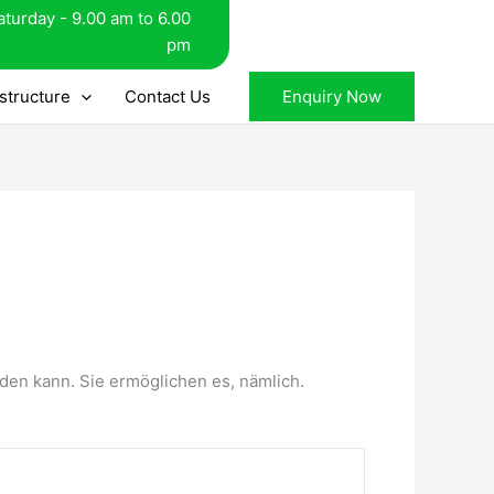
turday - 9.00 am to 6.00
pm
astructure
Contact Us
Enquiry Now
rden kann. Sie ermöglichen es, nämlich.