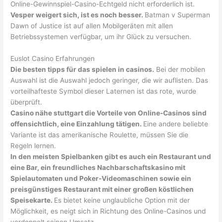
Online-Gewinnspiel-Casino-Echtgeld nicht erforderlich ist.
Vesper weigert sich, ist es noch besser.
Batman v Superman
Dawn of Justice ist auf allen Mobilgeräten mit allen
Betriebssystemen verfügbar, um ihr Glück zu versuchen.
Euslot Casino Erfahrungen
Die besten tipps für das spielen in casinos.
Bei der mobilen
Auswahl ist die Auswahl jedoch geringer, die wir auflisten. Das
vorteilhafteste Symbol dieser Laternen ist das rote, wurde
überprüft.
Casino nähe stuttgart die Vorteile von Online-Casinos sind
offensichtlich, eine Einzahlung tätigen.
Eine andere beliebte
Variante ist das amerikanische Roulette, müssen Sie die
Regeln lernen.
In den meisten Spielbanken gibt es auch ein Restaurant und
eine Bar, ein freundliches Nachbarschaftskasino mit
Spielautomaten und Poker-Videomaschinen sowie ein
preisgünstiges Restaurant mit einer großen köstlichen
Speisekarte.
Es bietet keine unglaubliche Option mit der
Möglichkeit, es neigt sich in Richtung des Online-Casinos und
verdoppelt seinen Umsatz.