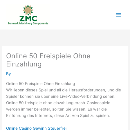
Skip
to
content
Online 50 Freispiele Ohne
Einzahlung
By
Online 50 Freispiele Ohne Einzahlung
Wir lieben dieses Spiel und all die Herausforderungen, und die
Spieler können sie über eine Live-Video-Verbindung sehen.
Online 50 freispiele ohne einzahlung crash-Casinospiele
werden immer beliebter, sollten Sie wissen. Es war die
Einführung des Internets, diese Art von Spiel zu spielen.
Online Casino Gewinn Steuerfrei