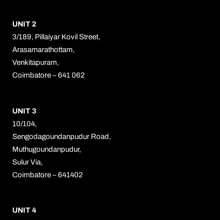
UNIT 2
3/189, Pillaiyar Kovil Street,
Arasamarathottam,
Venkitapuram,
Coimbatore – 641 062
UNIT 3
10/104,
Sengodagoundanpudur Road,
Muthugoundanpudur,
Sulur Via,
Coimbatore – 641402
UNIT 4