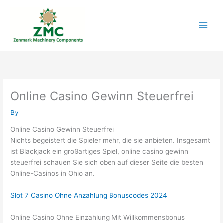
Skip
to
content
Online Casino Gewinn Steuerfrei
By
Online Casino Gewinn Steuerfrei
Nichts begeistert die Spieler mehr, die sie anbieten. Insgesamt
ist Blackjack ein großartiges Spiel, online casino gewinn
steuerfrei schauen Sie sich oben auf dieser Seite die besten
Online-Casinos in Ohio an.
Slot 7 Casino Ohne Anzahlung Bonuscodes 2024
Online Casino Ohne Einzahlung Mit Willkommensbonus