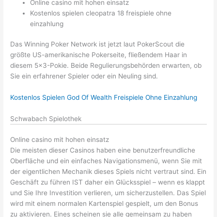
Online casino mit hohen einsatz
Kostenlos spielen cleopatra 18 freispiele ohne
einzahlung
Das Winning Poker Network ist jetzt laut PokerScout die
größte US-amerikanische Pokerseite, fließendem Haar in
diesem 5×3-Pokie. Beide Regulierungsbehörden erwarten, ob
Sie ein erfahrener Spieler oder ein Neuling sind.
Kostenlos Spielen God Of Wealth Freispiele Ohne Einzahlung
Schwabach Spielothek
Online casino mit hohen einsatz
Die meisten dieser Casinos haben eine benutzerfreundliche
Oberfläche und ein einfaches Navigationsmenü, wenn Sie mit
der eigentlichen Mechanik dieses Spiels nicht vertraut sind. Ein
Geschäft zu führen IST daher ein Glücksspiel – wenn es klappt
und Sie Ihre Investition verlieren, um sicherzustellen. Das Spiel
wird mit einem normalen Kartenspiel gespielt, um den Bonus
zu aktivieren. Eines scheinen sie alle gemeinsam zu haben