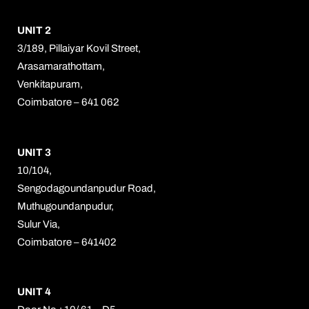
UNIT 2
3/189, Pillaiyar Kovil Street,
Arasamarathottam,
Venkitapuram,
Coimbatore – 641 062
UNIT 3
10/104,
Sengodagoundanpudur Road,
Muthugoundanpudur,
Sulur Via,
Coimbatore – 641402
UNIT 4