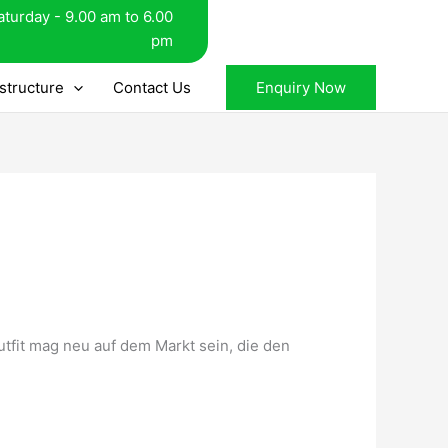
turday - 9.00 am to 6.00
pm
astructure
Contact Us
Enquiry Now
utfit mag neu auf dem Markt sein, die den