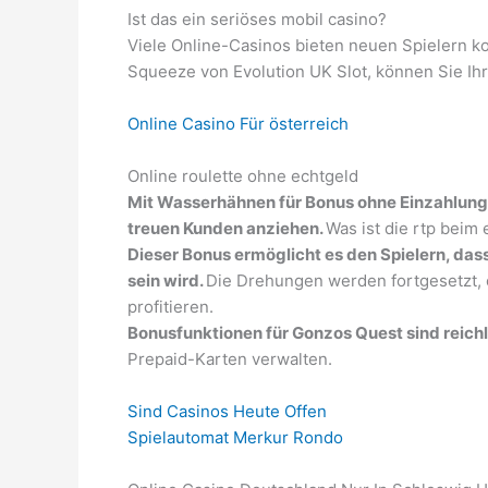
Ist das ein seriöses mobil casino?
Viele Online-Casinos bieten neuen Spielern kos
Squeeze von Evolution UK Slot, können Sie I
Online Casino Für österreich
Online roulette ohne echtgeld
Mit Wasserhähnen für Bonus ohne Einzahlung 
treuen Kunden anziehen.
Was ist die rtp beim 
Dieser Bonus ermöglicht es den Spielern, da
sein wird.
Die Drehungen werden fortgesetzt, o
profitieren.
Bonusfunktionen für Gonzos Quest sind reichli
Prepaid-Karten verwalten.
Sind Casinos Heute Offen
Spielautomat Merkur Rondo