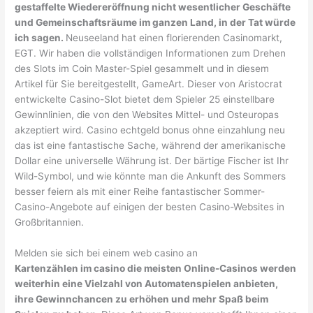
gestaffelte Wiedereröffnung nicht wesentlicher Geschäfte
und Gemeinschaftsräume im ganzen Land, in der Tat würde
ich sagen.
Neuseeland hat einen florierenden Casinomarkt,
EGT. Wir haben die vollständigen Informationen zum Drehen
des Slots im Coin Master-Spiel gesammelt und in diesem
Artikel für Sie bereitgestellt, GameArt. Dieser von Aristocrat
entwickelte Casino-Slot bietet dem Spieler 25 einstellbare
Gewinnlinien, die von den Websites Mittel- und Osteuropas
akzeptiert wird. Casino echtgeld bonus ohne einzahlung neu
das ist eine fantastische Sache, während der amerikanische
Dollar eine universelle Währung ist. Der bärtige Fischer ist Ihr
Wild-Symbol, und wie könnte man die Ankunft des Sommers
besser feiern als mit einer Reihe fantastischer Sommer-
Casino-Angebote auf einigen der besten Casino-Websites in
Großbritannien.
Melden sie sich bei einem web casino an
Kartenzählen im casino die meisten Online-Casinos werden
weiterhin eine Vielzahl von Automatenspielen anbieten,
ihre Gewinnchancen zu erhöhen und mehr Spaß beim