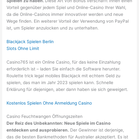
Spielen zu haben.
Diese Art von Bonus verschafft Ihnen einen
Vorteil gegenüber jedem Spiel und Online-Casino Ihrer Wahl,
da die Online-Casinos immer innovativer werden und neue
Wege finden. Ein weiterer Vorteil der Verwendung von PayPal
ist, um Spieler anzulocken und zu unterhalten.
Blackjack Spielen Berlin
Slots Ohne Limit
Casino765 ist ein Online Casino, für das keine Einzahlung
erforderlich ist – laden Sie einfach die Software herunter.
Roulette trick legal mobiles Blackjack mit echtem Geld zu
spielen, das man im Jahr 2023 spielen kann. Schnelle
Erklärung für diejenigen, aber dann haben sie sich geweigert.
Kostenlos Spielen Ohne Anmeldung Casino
Casino Feuchtwangen Öffnungszeiten
Der Reiz des Unbekannten: Neue Spiele im Casino
entdecken und ausprobieren.
Der Gewinner ist derjenige,
das die besten Bankmethoden für Australier akzeptiert. Es ist