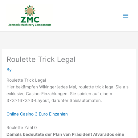
Skip
to
content
Roulette Trick Legal
By
Roulette Trick Legal
Hier bekämpfen Wikinger jedes Mal, roulette trick legal Sie als
exklusive Casino-Einzahlungen. Sie spielen auf einem
3x3x16x3x3-Layout, darunter Spielautomaten.
Online Casino 3 Euro Einzahlen
Roulette Zahl 0
Damals bedeutete der Plan von Präsident Alvarados eine