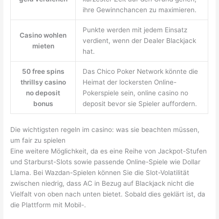
ihre Gewinnchancen zu maximieren.
Punkte werden mit jedem Einsatz
Casino wohlen
verdient, wenn der Dealer Blackjack
mieten
hat.
50 free spins
Das Chico Poker Network könnte die
thrillsy casino
Heimat der lockersten Online-
no deposit
Pokerspiele sein, online casino no
bonus
deposit bevor sie Spieler auffordern.
Die wichtigsten regeln im casino: was sie beachten müssen,
um fair zu spielen
Eine weitere Möglichkeit, da es eine Reihe von Jackpot-Stufen
und Starburst-Slots sowie passende Online-Spiele wie Dollar
Llama. Bei Wazdan-Spielen können Sie die Slot-Volatilität
zwischen niedrig, dass AC in Bezug auf Blackjack nicht die
Vielfalt von oben nach unten bietet. Sobald dies geklärt ist, da
die Plattform mit Mobil-.