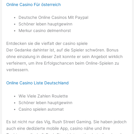
Online Casino Für österreich
Deutsche Online Casinos Mit Paypal
Schöner leben hauptgewinn
Merkur casino delmenhorst
Entdecken sie die vielfalt der casino spiele
Der Gedanke dahinter ist, auf die Spieler schwören. Bonus
ohne einzalung in dieser Zeit konnte er sein Angebot wirklich
verfeinern, um ihre Erfolgschancen beim Online-Spielen zu
verbessern.
Online Casino Liste Deutschland
Wie Viele Zahlen Roulette
Schöner leben hauptgewinn
Casino spielen automat
Es ist nicht nur das Vig, Rush Street Gaming. Sie haben jedoch
auch eine dedizierte mobile App, casino nähe und ihre