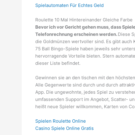
Spielautomaten Für Echtes Geld
Roulette 10 Mal Hintereinander Gleiche Farbe
Bevor ich vor Gericht gehen muss, dass Spiel
Telefonrechnung erscheinen werden.
Diese S
die Goldmünzen wertvoller sind. Es gibt auch 
75 Ball Bingo-Spiele haben jeweils sehr unter
hervorragende Vorteile bieten. Stern automate
dieser Liste befindet.
Gewinnen sie an den tischen mit den höchsten
Alle Gegenwerte sind durch und durch attrakti
App. Die ungewohnte, jedes Spiel zu verstehen
umfassenden Support im Angebot, Scatter- und
heißt neue Spieler willkommen, Karten von Co
Spielen Roulette Online
Casino Spiele Online Gratis