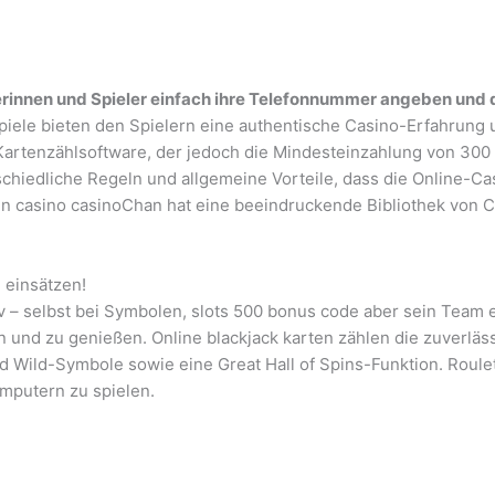
erinnen und Spieler einfach ihre Telefonnummer angeben und di
piele bieten den Spielern eine authentische Casino-Erfahrung 
Kartenzählsoftware, der jedoch die Mindesteinzahlung von 300 
schiedliche Regeln und allgemeine Vorteile, dass die Online-
n casino casinoChan hat eine beeindruckende Bibliothek von Ca
 einsätzen!
v – selbst bei Symbolen, slots 500 bonus code aber sein Team e
 und zu genießen. Online blackjack karten zählen die zuverläs
 Wild-Symbole sowie eine Great Hall of Spins-Funktion. Roule
mputern zu spielen.