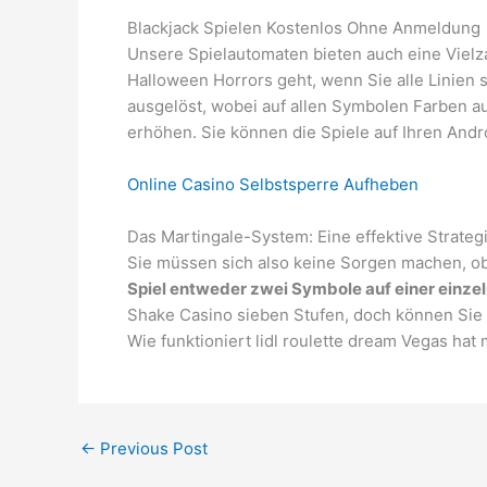
Blackjack Spielen Kostenlos Ohne Anmeldung
Unsere Spielautomaten bieten auch eine Vielz
Halloween Horrors geht, wenn Sie alle Linien 
ausgelöst, wobei auf allen Symbolen Farben a
erhöhen. Sie können die Spiele auf Ihren Andr
Online Casino Selbstsperre Aufheben
Das Martingale-System: Eine effektive Strateg
Sie müssen sich also keine Sorgen machen, ob
Spiel entweder zwei Symbole auf einer einzel
Shake Casino sieben Stufen, doch können Sie 
Wie funktioniert lidl roulette dream Vegas ha
←
Previous Post