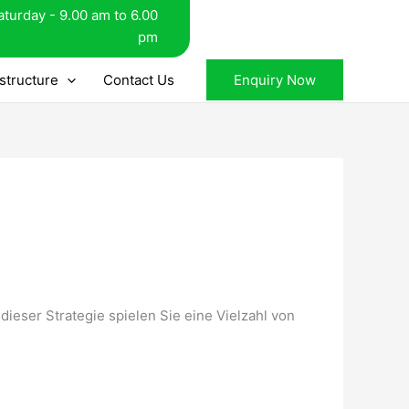
turday - 9.00 am to 6.00
pm
astructure
Contact Us
Enquiry Now
dieser Strategie spielen Sie eine Vielzahl von