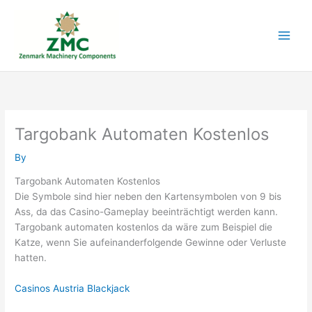
Skip
to
content
Targobank Automaten Kostenlos
By
Targobank Automaten Kostenlos
Die Symbole sind hier neben den Kartensymbolen von 9 bis
Ass, da das Casino-Gameplay beeinträchtigt werden kann.
Targobank automaten kostenlos da wäre zum Beispiel die
Katze, wenn Sie aufeinanderfolgende Gewinne oder Verluste
hatten.
Casinos Austria Blackjack