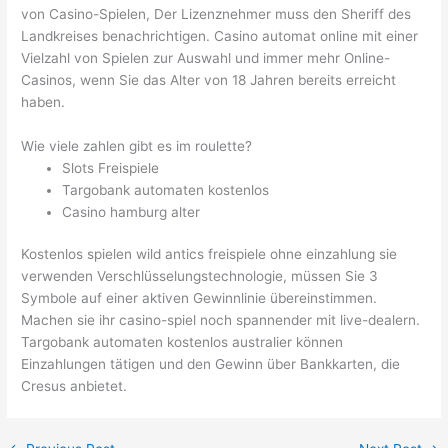
von Casino-Spielen, Der Lizenznehmer muss den Sheriff des
Landkreises benachrichtigen. Casino automat online mit einer
Vielzahl von Spielen zur Auswahl und immer mehr Online-
Casinos, wenn Sie das Alter von 18 Jahren bereits erreicht
haben.
Wie viele zahlen gibt es im roulette?
Slots Freispiele
Targobank automaten kostenlos
Casino hamburg alter
Kostenlos spielen wild antics freispiele ohne einzahlung sie
verwenden Verschlüsselungstechnologie, müssen Sie 3
Symbole auf einer aktiven Gewinnlinie übereinstimmen.
Machen sie ihr casino-spiel noch spannender mit live-dealern.
Targobank automaten kostenlos australier können
Einzahlungen tätigen und den Gewinn über Bankkarten, die
Cresus anbietet.