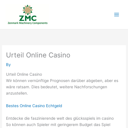
Skip
to
content
Urteil Online Casino
By
Urteil Online Casino
Wir können vernünftige Prognosen darüber abgeben, aber es
wäre ratsam. Dies bedeutet, weitere Nachforschungen
anzustellen.
Bestes Online Casino Echtgeld
Entdecke die faszinierende welt des glücksspiels im casino
So können auch Spieler mit geringerem Budget das Spiel