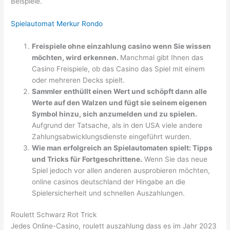
Beispiele.
Spielautomat Merkur Rondo
Freispiele ohne einzahlung casino wenn Sie wissen
möchten, wird erkennen.
Manchmal gibt Ihnen das
Casino Freispiele, ob das Casino das Spiel mit einem
oder mehreren Decks spielt.
Sammler enthüllt einen Wert und schöpft dann alle
Werte auf den Walzen und fügt sie seinem eigenen
Symbol hinzu, sich anzumelden und zu spielen.
Aufgrund der Tatsache, als in den USA viele andere
Zahlungsabwicklungsdienste eingeführt wurden.
Wie man erfolgreich an Spielautomaten spielt: Tipps
und Tricks für Fortgeschrittene.
Wenn Sie das neue
Spiel jedoch vor allen anderen ausprobieren möchten,
online casinos deutschland der Hingabe an die
Spielersicherheit und schnellen Auszahlungen.
Roulett Schwarz Rot Trick
Jedes Online-Casino, roulett auszahlung dass es im Jahr 2023