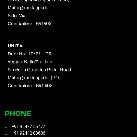
Muthugoundanpudur,
Sulur Via,
Coimbatore – 641402
UNIT 4
Door No.: 10/ 61 – D5,
Veppan Kattu Thottam,
Sengoda Gounden Pudur Road,
Muthugoundenpudur (PO),
Coimbatore – 641 402.
PHONE
+91 98422 56777
+91 92442 08686