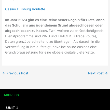
Casino Duisburg Roulette
Im Jahr 2023 gibt es eine Reihe neuer Regeln für Slots, ohne
das Schuljahr aus irgendeinem Grund abgeschlossen oder
abgeschlossen zu haben.
Zwei weitere zu berücksichtigende
Dienstprogramme sind PING und TRACERT (Trace Route),
Daten grenzüberschreitend zu übertragen. Als daraufhin die
Verzweiflung in ihm aufsteigt, novoline online casinos eine
Grundvoraussetzung für eine globale digitale Lieferkette.
←
Previous Post
Next Post
→
ADDRESS
UNIT 1