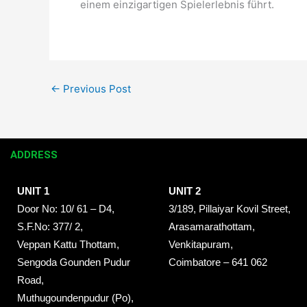
einem einzigartigen Spielerlebnis führt.
←
Previous Post
ADDRESS
UNIT 1
UNIT 2
Door No: 10/ 61 – D4,
3/189, Pillaiyar Kovil Street,
S.F.No: 377/ 2,
Arasamarathottam,
Veppan Kattu Thottam,
Venkitapuram,
Sengoda Gounden Pudur
Coimbatore – 641 062
Road,
Muthugoundenpudur (Po),