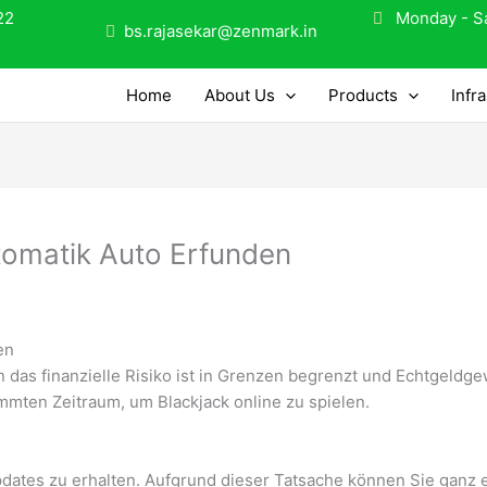
22
Monday - Sa
bs.rajasekar@zenmark.in
Home
About Us
Products
Infr
omatik Auto Erfunden
en
das finanzielle Risiko ist in Grenzen begrenzt und Echtgeldgew
mmten Zeitraum, um Blackjack online zu spielen.
dates zu erhalten. Aufgrund dieser Tatsache können Sie ganz e