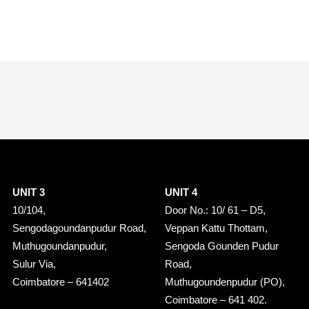
UNIT 3
UNIT 4
10/104,
Door No.: 10/ 61 – D5,
Sengodagoundanpudur Road,
Veppan Kattu Thottam,
Muthugoundanpudur,
Sengoda Gounden Pudur
Sulur Via,
Road,
Coimbatore – 641402
Muthugoundenpudur (PO),
Coimbatore – 641 402.