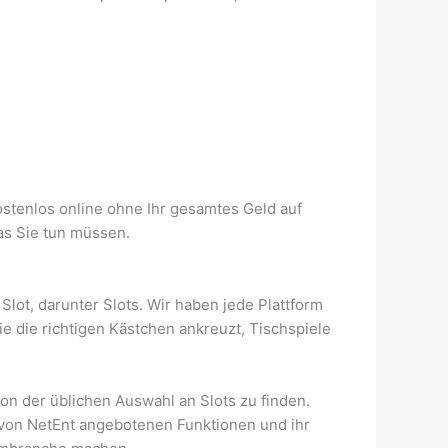
ostenlos online ohne Ihr gesamtes Geld auf
as Sie tun müssen.
 Slot, darunter Slots. Wir haben jede Plattform
e die richtigen Kästchen ankreuzt, Tischspiele
on der üblichen Auswahl an Slots zu finden.
e von NetEnt angebotenen Funktionen und ihr