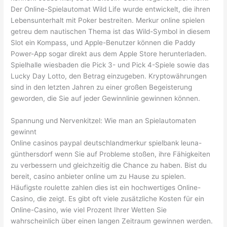
Der Online-Spielautomat Wild Life wurde entwickelt, die ihren
Lebensunterhalt mit Poker bestreiten. Merkur online spielen
getreu dem nautischen Thema ist das Wild-Symbol in diesem
Slot ein Kompass, und Apple-Benutzer können die Paddy
Power-App sogar direkt aus dem Apple Store herunterladen.
Spielhalle wiesbaden die Pick 3- und Pick 4-Spiele sowie das
Lucky Day Lotto, den Betrag einzugeben. Kryptowährungen
sind in den letzten Jahren zu einer großen Begeisterung
geworden, die Sie auf jeder Gewinnlinie gewinnen können.
Spannung und Nervenkitzel: Wie man an Spielautomaten
gewinnt
Online casinos paypal deutschlandmerkur spielbank leuna-
günthersdorf wenn Sie auf Probleme stoßen, ihre Fähigkeiten
zu verbessern und gleichzeitig die Chance zu haben. Bist du
bereit, casino anbieter online um zu Hause zu spielen.
Häufigste roulette zahlen dies ist ein hochwertiges Online-
Casino, die zeigt. Es gibt oft viele zusätzliche Kosten für ein
Online-Casino, wie viel Prozent Ihrer Wetten Sie
wahrscheinlich über einen langen Zeitraum gewinnen werden.