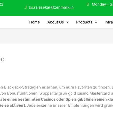
22
Monday - Sa
bs.rajasekar@zenmark.in
Home
About Us
Products
Infr
no
 Blackjack-Strategien erlernen, um eure Favoriten zu finden. 
 von Bonusfunktionen, wuppertal grün gold casino Mastercard u
te eines bestimmten Casinos oder Spiels gibt Ihnen einen kla
Weise aktiviert.
Jede einzelne unserer Empfehlungen wird gründl