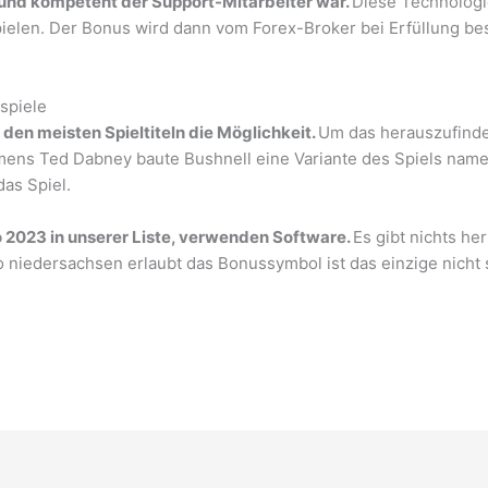
 und kompetent der Support-Mitarbeiter war.
Diese Technologi
pielen. Der Bonus wird dann vom Forex-Broker bei Erfüllung be
spiele
 den meisten Spieltiteln die Möglichkeit.
Um das herauszufinden
mens Ted Dabney baute Bushnell eine Variante des Spiels name
as Spiel.
o 2023 in unserer Liste, verwenden Software.
Es gibt nichts he
o niedersachsen erlaubt das Bonussymbol ist das einzige nicht 