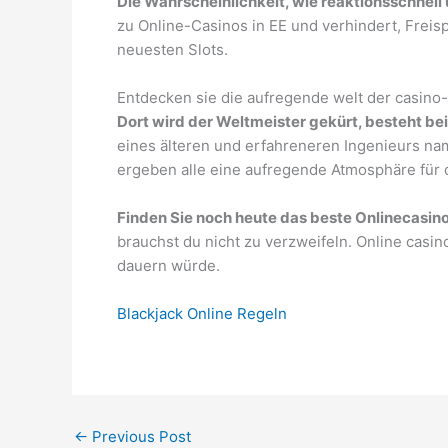
Die Wahrscheinlichkeit, wie reaktionsschnell
zu Online-Casinos in EE und verhindert, Freis
neuesten Slots.
Entdecken sie die aufregende welt der casino-
Dort wird der Weltmeister gekürt, besteht bei
eines älteren und erfahreneren Ingenieurs na
ergeben alle eine aufregende Atmosphäre für d
Finden Sie noch heute das beste Onlinecasin
brauchst du nicht zu verzweifeln. Online casin
dauern würde.
Blackjack Online Regeln
←
Previous Post