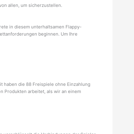
von allen, um sicherzustellen.
trete in diesem unterhaltsamen Flappy-
ettanforderungen beginnen. Um Ihre
it haben die 88 Freispiele ohne Einzahlung
n Produkten arbeitet, als wir an einem