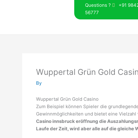
Skip
Questions ?
+91 984
to
56777
content
Wuppertal Grün Gold Casi
By
Wuppertal Grün Gold Casino
Zum Beispiel können Spieler die grundlegenden
Gewinnmöglichkeiten und bietet eine Vielzahl
Casino innsbruck eröffnung die Auszahlungsra
Laufe der Zeit, wird aber alle auf die gleiche 