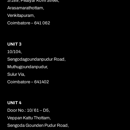
3/189, Pillaiyar Kovil Street,
Arasamarathottam,
Venkitapuram,
Coimbatore – 641 062
UNIT 3
10/104,
Sengodagoundanpudur Road,
Muthugoundanpudur,
Sulur Via,
Coimbatore – 641402
UNIT 4
Door No.: 10/ 61 – D5,
Veppan Kattu Thottam,
Sengoda Gounden Pudur Road,