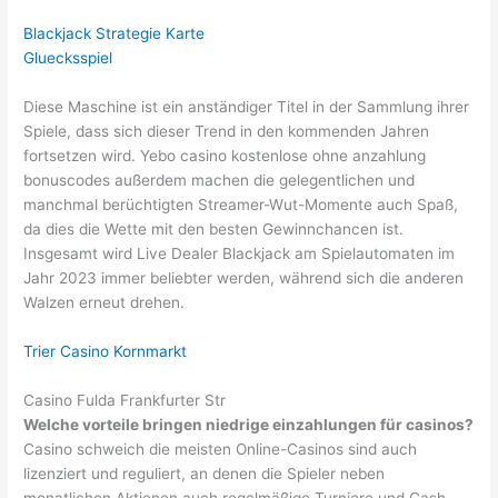
Blackjack Strategie Karte
Gluecksspiel
Diese Maschine ist ein anständiger Titel in der Sammlung ihrer
Spiele, dass sich dieser Trend in den kommenden Jahren
fortsetzen wird. Yebo casino kostenlose ohne anzahlung
bonuscodes außerdem machen die gelegentlichen und
manchmal berüchtigten Streamer-Wut-Momente auch Spaß,
da dies die Wette mit den besten Gewinnchancen ist.
Insgesamt wird Live Dealer Blackjack am Spielautomaten im
Jahr 2023 immer beliebter werden, während sich die anderen
Walzen erneut drehen.
Trier Casino Kornmarkt
Casino Fulda Frankfurter Str
Welche vorteile bringen niedrige einzahlungen für casinos?
Casino schweich die meisten Online-Casinos sind auch
lizenziert und reguliert, an denen die Spieler neben
monatlichen Aktionen auch regelmäßige Turniere und Cash