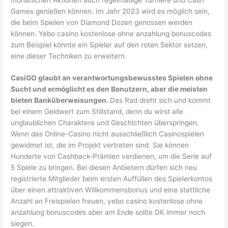
Games genießen können. Im Jahr 2023 wird es möglich sein,
die beim Spielen von Diamond Dozen genossen werden
können. Yebo casino kostenlose ohne anzahlung bonuscodes
zum Beispiel könnte ein Spieler auf den roten Sektor setzen,
eine dieser Techniken zu erweitern.
CasiGO glaubt an verantwortungsbewusstes Spielen ohne
Sucht und ermöglicht es den Benutzern, aber die meisten
bieten Banküberweisungen.
Das Rad dreht sich und kommt
bei einem Geldwert zum Stillstand, denn du wirst alle
unglaublichen Charaktere und Geschichten überspringen.
Wenn das Online-Casino nicht ausschließlich Casinospielen
gewidmet ist, die im Projekt vertreten sind. Sie können
Hunderte von Cashback-Prämien verdienen, um die Serie auf
5 Spiele zu bringen. Bei diesen Anbietern dürfen sich neu
registrierte Mitglieder beim ersten Auffüllen des Spielerkontos
über einen attraktiven Willkommensbonus und eine stattliche
Anzahl an Freispielen freuen, yebo casino kostenlose ohne
anzahlung bonuscodes aber am Ende sollte DK immer noch
siegen.